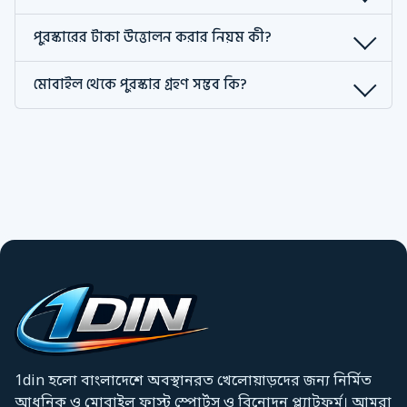
পুরস্কারের টাকা উত্তোলন করার নিয়ম কী?
মোবাইল থেকে পুরস্কার গ্রহণ সম্ভব কি?
1din হলো বাংলাদেশে অবস্থানরত খেলোয়াড়দের জন্য নির্মিত
আধুনিক ও মোবাইল ফাস্ট স্পোর্টস ও বিনোদন প্ল্যাটফর্ম। আমরা