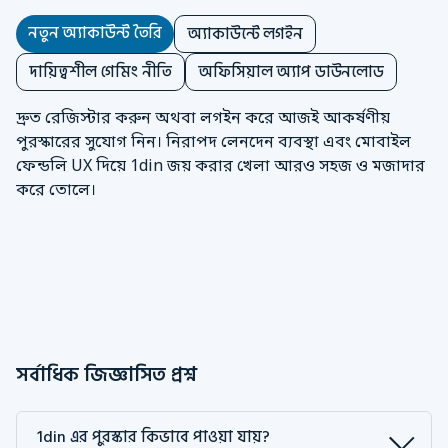
নতুন অ্যাকাউন্ট তৈরি
অ্যাকাউন্টে লগইন
দায়িত্বশীল গেমিং নীতি
অফিসিয়াল অ্যাপ ডাউনলোড
দ্রুত রেজিস্টার করুন অথবা লগইন করে আজই আকর্ষণীয়
পুরস্কারের সুযোগ নিন। নিরাপদ লেনদেন ব্যবস্থা এবং মোবাইল
ফেন্ডলি UX দিয়ে 1din জয় করার খেলা আরও সহজ ও মজাদার
করে তোলে।
সর্বাধিক জিজ্ঞাসিত প্রশ্ন
1din এর পুরস্কার কিভাবে পাওয়া যায়?